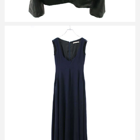
ハルノブムラタ 26SS BACK SATIN FLARE DRESS バックサテン
フレアドレス HM26S436-STY05
買取金額36,000円
詳しく見る