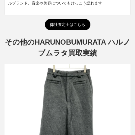
ルブランド、音楽や美容についてもけっこう語れます
弊社査定士はこちら
その他のHARUNOBUMURATA ハルノ
ブムラタ買取実績
ハルノブムラタ 25AW MEGAN メルトンウールワイドトラウザー
パンツ HM25W825-STY12
買取金額14,400円