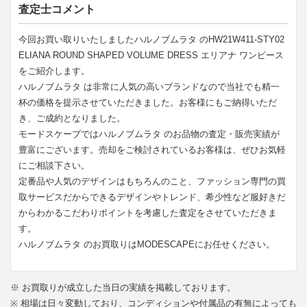
査定士コメント
今回お買い取りいたしましたハルノブムラタ のHW21W411-STY02
ELIANA ROUND SHAPED VOLUME DRESS エリアナ ワンピース
をご紹介します。
ハルノブムラタ は非常に人気の高いブランドなので当社でも精一
杯の価格を提示させていただきました。お客様にもご納得いただ
き、ご成約となりました。
モードスケープではハルノブムラタ のお品物の査定・販売実績が
豊富にございます。売却をご検討されているお客様は、ぜひお気軽
にご相談下さい。
定番品や人気のデザインはもちろんのこと、ファッション専門の買
取サービスだからできるデザインやトレンド、希少性など服好きだ
からわかるこだわりポイントを考慮した査定をさせていただきま
す。
ハルノブムラタ のお買取りはMODESCAPEにお任せください。
※ お買取りが成立した当日の実績を掲載しております。
※ 相場は日々変動しており、コンディションや付属品の有無によっても