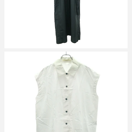
ハルノブムラタ 26SS NOA COTTON GATHERED TOP WITH
BUCKLE ノースリーブシャツ HM26S757-STY13
買取金額12,000円
詳しく見る