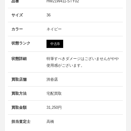
品番
HW21W411-STY02
サイズ
36
カラー
ネイビー
状態ランク
中古B
状態詳細
特筆すべきダメージはございませんがやや
使用感がございます。
買取店舗
渋谷店
買取方法
宅配買取
買取金額
31,250円
担当査定士
高橋