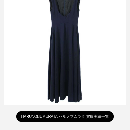
ハルノブムラタ 26SS BACK SATIN FLARE DRESS バックサテン
フレアドレス HM26S436-STY05
買取金額36,000円
詳しく見る
HARUNOBUMURATA ハルノブムラタ 買取実績一覧