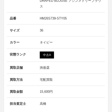
DRAPED BLOUSE アシンメトリーブラウ
ス
品番
HM26S739-STY05
サイズ
36
カラー
ネイビー
状態ランク
中古A
買取店舗
渋谷店
買取方法
宅配買取
買取金額
15,600円
担当査定士
高橋