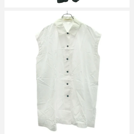
ハルノブムラタ 26SS NOA COTTON GATHERED TOP WITH
BUCKLE ノースリーブシャツ HM26S757-STY13
買取金額12,000円
詳しく見る