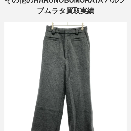
その他のHARUNOBUMURATA ハルノ
ブムラタ買取実績
ハルノブムラタ 25AW MEGAN メルトンウールワイドトラウザー
パンツ HM25W825-STY12
買取金額14,400円
詳しく見る