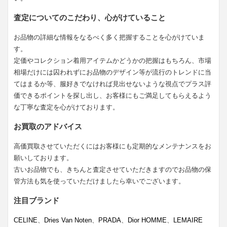
査定についてのこだわり、心がけていること
お品物の詳細な情報をなるべく多く把握することを心がけていま
す。
定価やコレクション着用アイテムかどうかの把握はもちろん、市場
相場だけには囚われずにお品物のデザイン等が流行のトレンドに当
てはまるか等、服好きでなければ見出せないような視点でプラス評
価できるポイントを探し出し、お客様にもご満足してもらえるよう
な丁寧な査定を心がけております。
お買取のアドバイス
高価買取させていただくにはお客様にも定期的なメンテナンスをお
願いしております。
古いお品物でも、きちんと査定させていただきますのでお品物の保
管方法も気を使っていただけましたら幸いでございます。
注目ブランド
CELINE
、
Dries Van Noten
、
PRADA
、
Dior HOMME
、
LEMAIRE