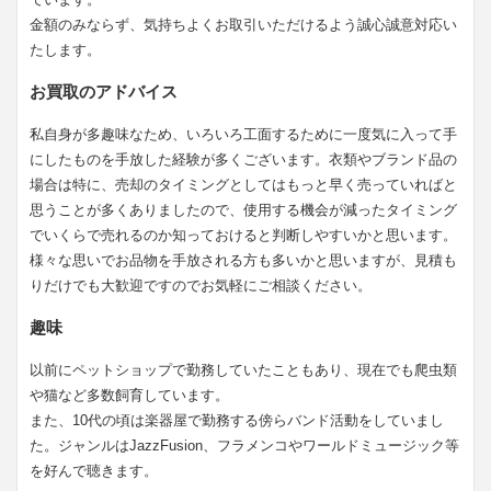
金額のみならず、気持ちよくお取引いただけるよう誠心誠意対応い
たします。
お買取のアドバイス
私自身が多趣味なため、いろいろ工面するために一度気に入って手
にしたものを手放した経験が多くございます。衣類やブランド品の
場合は特に、売却のタイミングとしてはもっと早く売っていればと
思うことが多くありましたので、使用する機会が減ったタイミング
でいくらで売れるのか知っておけると判断しやすいかと思います。
様々な思いでお品物を手放される方も多いかと思いますが、見積も
りだけでも大歓迎ですのでお気軽にご相談ください。
趣味
以前にペットショップで勤務していたこともあり、現在でも爬虫類
や猫など多数飼育しています。
また、10代の頃は楽器屋で勤務する傍らバンド活動をしていまし
た。ジャンルはJazzFusion、フラメンコやワールドミュージック等
を好んで聴きます。