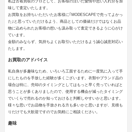
私は古着買取のプロとして、お客様の注いだ愛情や思い入れ分を加
味して査定いたします。
お買取をお持ちいただいたお客様に｢MODESCAPEで売ってよかっ
た｣と思っていただけるよう、商品としての価値だけではなくお品
物に込められたお客様の想いも汲み取って査定できるように心がけ
ています。
金額のみならず、気持ちよくお取引いただけるよう誠心誠意対応い
たします。
お買取のアドバイス
私自身が多趣味なため、いろいろ工面するために一度気に入って手
にしたものを手放した経験が多くございます。衣類やブランド品の
場合は特に、売却のタイミングとしてはもっと早く売っていればと
思うことが多くありましたので、使用する機会が減ったタイミング
でいくらで売れるのか知っておけると判断しやすいかと思います。
様々な思いでお品物を手放される方も多いかと思いますが、見積も
りだけでも大歓迎ですのでお気軽にご相談ください。
趣味