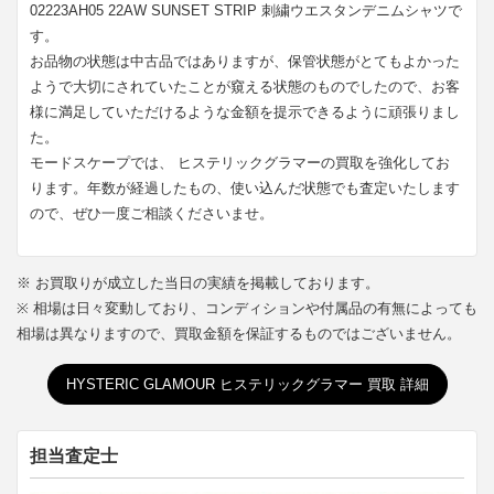
02223AH05 22AW SUNSET STRIP 刺繍ウエスタンデニムシャツで
す。
お品物の状態は中古品ではありますが、保管状態がとてもよかった
ようで大切にされていたことが窺える状態のものでしたので、お客
様に満足していただけるような金額を提示できるように頑張りまし
た。
モードスケープでは、 ヒステリックグラマーの買取を強化してお
ります。年数が経過したもの、使い込んだ状態でも査定いたします
ので、ぜひ一度ご相談くださいませ。
※ お買取りが成立した当日の実績を掲載しております。
※ 相場は日々変動しており、コンディションや付属品の有無によっても
相場は異なりますので、買取金額を保証するものではございません。
HYSTERIC GLAMOUR ヒステリックグラマー 買取 詳細
担当査定士