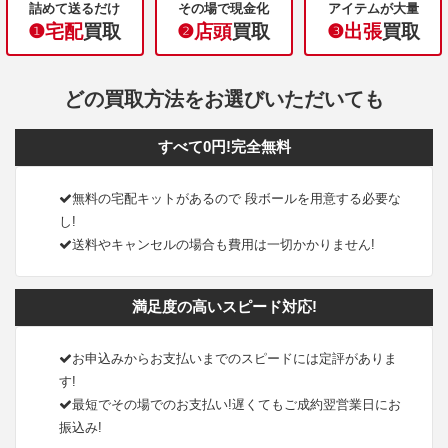
詰めて送るだけ
その場で現金化
アイテムが大量
❶宅配
買取
❷店頭
買取
❸出張
買取
どの買取方法をお選びいただいても
すべて0円!完全無料
無料の宅配キットがあるので 段ボールを用意する必要な
し!
送料やキャンセルの場合も費用は一切かかりません!
満足度の高いスピード対応!
お申込みからお支払いまでのスピードには定評がありま
す!
最短でその場でのお支払い!遅くてもご成約翌営業日にお
振込み!