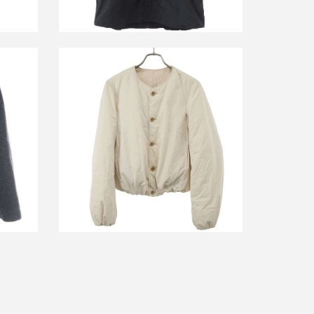
ート
ルメール Wadded Cotton Bomber ボン
バージャケット OW1128 LF1207
買取金額25,000円
詳しく見る