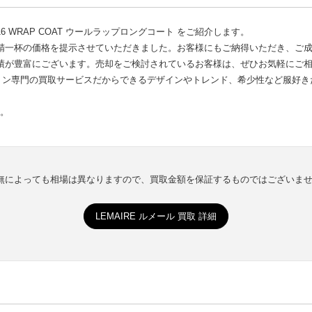
16 WRAP COAT ウールラップロングコート をご紹介します。
精一杯の価格を提示させていただきました。お客様にもご納得いただき、ご
績が豊富にございます。売却をご検討されているお客様は、ぜひお気軽にご
ョン専門の買取サービスだからできるデザインやトレンド、希少性など服好き
い。
有無によっても相場は異なりますので、買取金額を保証するものではございま
LEMAIRE ルメール 買取 詳細