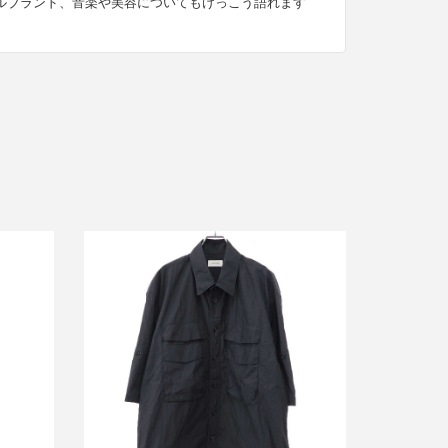
ルブランド、音楽や美容についてもけっこう語れます
ルメール 25SS UTILITY SHIRT ショー
ーパン
トスリーブユーティリティーシャツ
 LF353
SH1146 LF1399
買取金額15,000円
詳しく見る