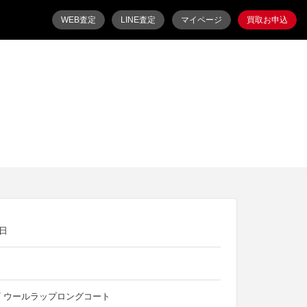
WEB査定
LINE査定
マイページ
買取お申込
8日
AT ウールラップロングコート