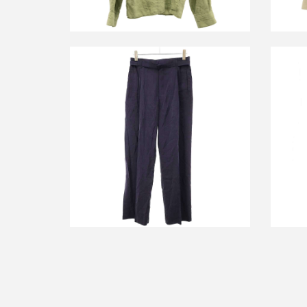
ルメール ベルテッドシルクナイロンイ
ルメー
ージートラウザーパンツ
PA1134LF1308
買取金額14,400円
詳しく見る