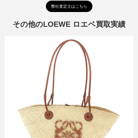
弊社査定士はこちら
その他のLOEWE ロエベ買取実績
ロエベ アナグラム バケットバッグ スモール イラカヤシ&カーフ
買取金額36,000円
詳しく見る