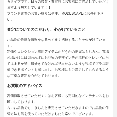
るタイプです。日々の接客・査定時にお客様にご満足していただけ
ますよう努力しています！！
ブランド古着のお買い取りは是非、MODESCAPEにお任せ下さ
い。
査定についてのこだわり、心がけていること
お品物の詳細な情報をなるべく多く把握することを心がけていま
す。
定価やコレクション着用アイテムかどうかの把握はもちろん、市場
相場だけには囚われずにお品物のデザイン等が流行のトレンドに当
てはまるか等、服好きでなければ見出せないような視点でプラス評
価できるポイントを探し出し、お客様にもご満足してもらえるよう
な丁寧な査定を心がけております。
お買取のアドバイス
高価買取させていただくにはお客様にも定期的なメンテナンスをお
願いしております。
古いお品物でも、きちんと査定させていただきますのでお品物の保
管方法も気を使っていただけましたら幸いでございます。