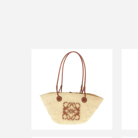
ロエベ アナグラム バケットバッグ ス
ロ
モール イラカヤシ&カーフ
買取金額36,000円
詳しく見る