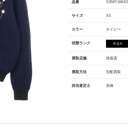
品番
S359Y16K63
サイズ
XS
カラー
ネイビー
状態ランク
中古A
買取店舗
渋谷店
買取方法
宅配買取
担当査定士
高橋