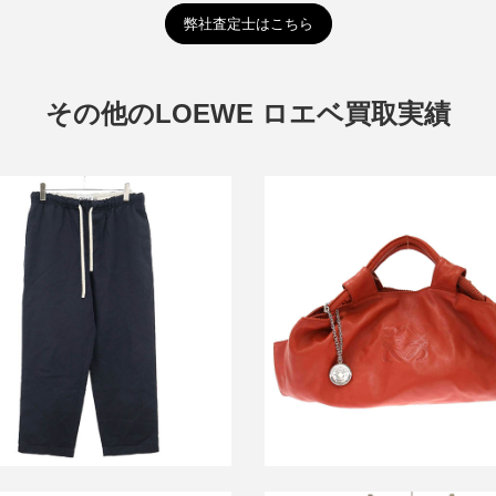
弊社査定士はこちら
その他のLOEWE ロエベ買取実績
ロエベ ナッパアイレ レザーハ
エベ ドローストリング パンツ
グ
買取金額20,000円
買取金額15,600円
詳しく見る
詳しく見る