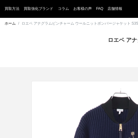
買取方法
買取強化ブランド
コラム
お客様の声
FAQ
店舗情報
ホーム
ロエベ アナグラムピンチャーム ウールニットボンバージャケット S359Y
ロエベ アナ