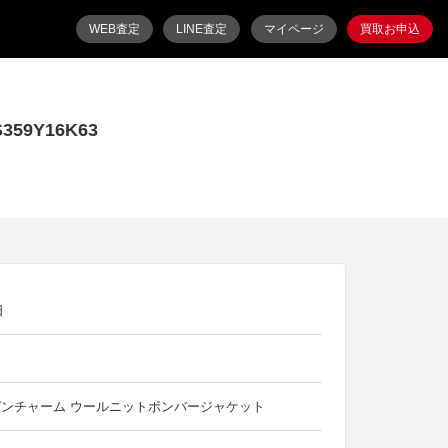
WEB査定
LINE査定
マイページ
買取お申込
9Y16K63
日
ンチャーム ウールニットボンバージャケット