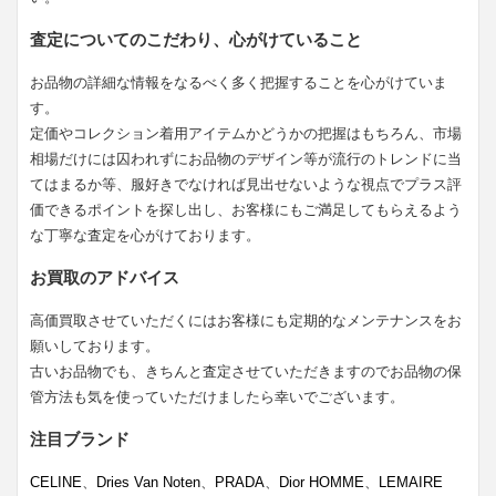
査定についてのこだわり、心がけていること
お品物の詳細な情報をなるべく多く把握することを心がけていま
す。
定価やコレクション着用アイテムかどうかの把握はもちろん、市場
相場だけには囚われずにお品物のデザイン等が流行のトレンドに当
てはまるか等、服好きでなければ見出せないような視点でプラス評
価できるポイントを探し出し、お客様にもご満足してもらえるよう
な丁寧な査定を心がけております。
お買取のアドバイス
高価買取させていただくにはお客様にも定期的なメンテナンスをお
願いしております。
古いお品物でも、きちんと査定させていただきますのでお品物の保
管方法も気を使っていただけましたら幸いでございます。
注目ブランド
CELINE
、
Dries Van Noten
、
PRADA
、
Dior HOMME
、
LEMAIRE