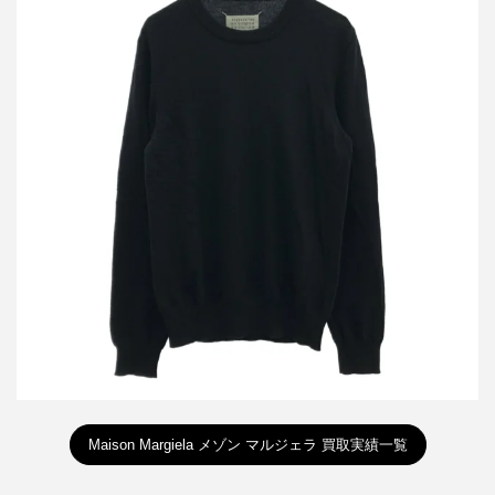
メゾン マルジェラ 17AW エルボーパッチウールニットセーター
S30HA0903 S15750
買取金額14,400円
詳しく見る
Maison Margiela メゾン マルジェラ 買取実績一覧