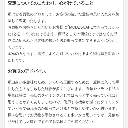
査定についてのこだわり、心がけていること
私は古着買取のプロとして、お客様の注いだ愛情や思い入れ分を加
味して査定いたします。
お買取をお持ちいただいたお客様に｢MODESCAPEで売ってよかっ
た｣と思っていただけるよう、商品としての価値だけではなくお品
物に込められたお客様の想いも汲み取って査定できるように心がけ
ています。
金額のみならず、気持ちよくお取引いただけるよう誠心誠意対応い
たします。
お買取のアドバイス
私自身が多趣味なため、いろいろ工面するために一度気に入って手
にしたものを手放した経験が多くございます。衣類やブランド品の
場合は特に、売却のタイミングとしてはもっと早く売っていればと
思うことが多くありましたので、使用する機会が減ったタイミング
でいくらで売れるのか知っておけると判断しやすいかと思います。
様々な思いでお品物を手放される方も多いかと思いますが、見積も
りだけでも大歓迎ですのでお気軽にご相談ください。