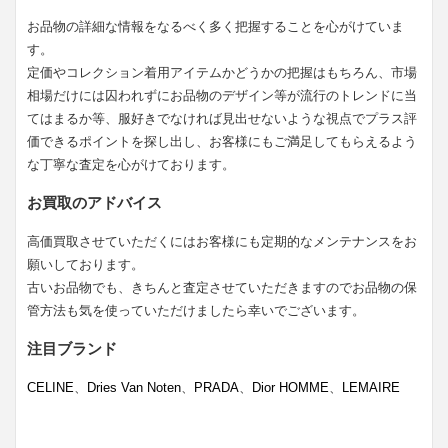
お品物の詳細な情報をなるべく多く把握することを心がけていま
す。
定価やコレクション着用アイテムかどうかの把握はもちろん、市場
相場だけには囚われずにお品物のデザイン等が流行のトレンドに当
てはまるか等、服好きでなければ見出せないような視点でプラス評
価できるポイントを探し出し、お客様にもご満足してもらえるよう
な丁寧な査定を心がけております。
お買取のアドバイス
高価買取させていただくにはお客様にも定期的なメンテナンスをお
願いしております。
古いお品物でも、きちんと査定させていただきますのでお品物の保
管方法も気を使っていただけましたら幸いでございます。
注目ブランド
CELINE
、
Dries Van Noten
、
PRADA
、
Dior HOMME
、
LEMAIRE