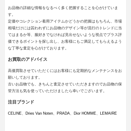
お品物の詳細な情報をなるべく多く把握することを心がけていま
す。
定価やコレクション着用アイテムかどうかの把握はもちろん、市場
相場だけには囚われずにお品物のデザイン等が流行のトレンドに当
てはまるか等、服好きでなければ見出せないような視点でプラス評
価できるポイントを探し出し、お客様にもご満足してもらえるよう
な丁寧な査定を心がけております。
お買取のアドバイス
高価買取させていただくにはお客様にも定期的なメンテナンスをお
願いしております。
古いお品物でも、きちんと査定させていただきますのでお品物の保
管方法も気を使っていただけましたら幸いでございます。
注目ブランド
CELINE
、
Dries Van Noten
、
PRADA
、
Dior HOMME
、
LEMAIRE