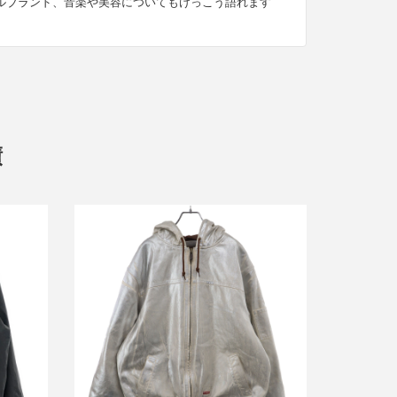
ルブランド、音楽や美容についてもけっこう語れます
績
シュプリーム×エムエムシックス メゾ
EX
ン マルジェラ 24SS Foil Hooded Work
ket リバ
Jacket ホイルフーデッドワークジャケ
ット
買取金額38,400円
詳しく見る