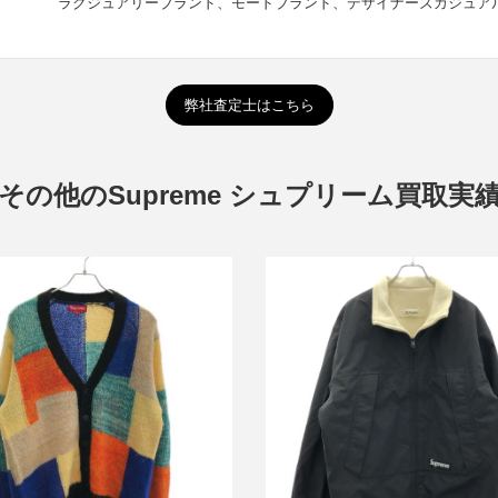
ラグジュアリーブランド、モードブランド、デザイナーズカジュア
弊社査定士はこちら
その他のSupreme シュプリーム買取実
ーム 19SS Patchwork Mohair
シュプリーム 22SS GORE-T
digan パッチワークモヘアニットカ
Reversible Polartec Lined Jac
ーディガン
ーシブルジャケット
買取金額12,000円
買取金額14,400円
詳しく見る
詳しく見る