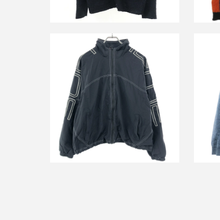
シュプリーム 25SS Spellout
Embroidered Track スペルアウトエンブ
シュプ
ロイダリートラックジャケット
買取金額15,000円
詳しく見る