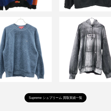
シュプリーム エムエムシックス
リーム 24AW Terry Small Box
マルジェラ 24SS Foil Box Lo
Sweater Blue ニットセーター
Hooded Sweatshirt パーカ
買取金額18,000円
詳しく見る
詳しく見る
Supreme シュプリーム 買取実績一覧