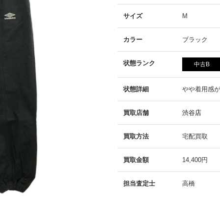
サイズ
M
カラー
ブラック
状態ランク
中古B
状態詳細
やや着用感
買取店舗
渋谷店
買取方法
宅配買取
買取金額
14,400円
担当査定士
高橋