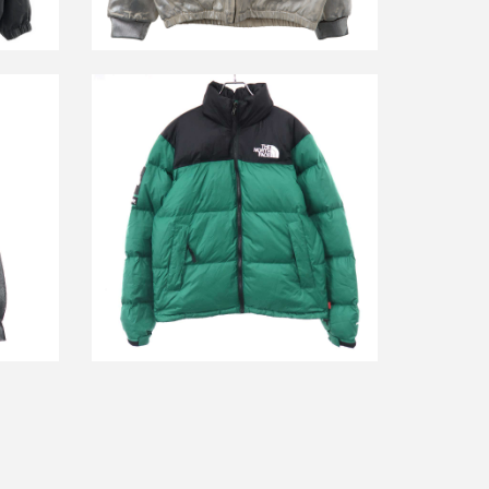
 メゾン
シュプリーム×ノースフェイス 24AW
go
Nuptse Jacket Raymond Pettibon ヌプ
ー
シ ダウンジャケット NF0A8BFU
買取金額35,000円
詳しく見る