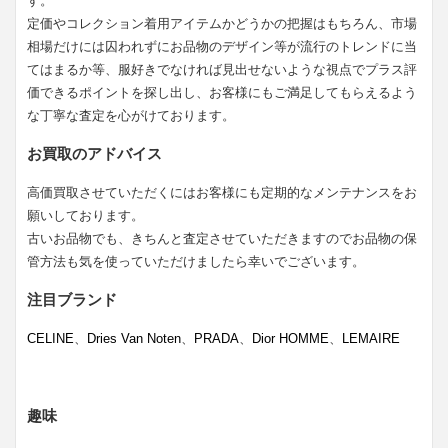
す。
定価やコレクション着用アイテムかどうかの把握はもちろん、市場
相場だけには囚われずにお品物のデザイン等が流行のトレンドに当
てはまるか等、服好きでなければ見出せないような視点でプラス評
価できるポイントを探し出し、お客様にもご満足してもらえるよう
な丁寧な査定を心がけております。
お買取のアドバイス
高価買取させていただくにはお客様にも定期的なメンテナンスをお
願いしております。
古いお品物でも、きちんと査定させていただきますのでお品物の保
管方法も気を使っていただけましたら幸いでございます。
注目ブランド
CELINE
、
Dries Van Noten
、
PRADA
、
Dior HOMME
、
LEMAIRE
趣味