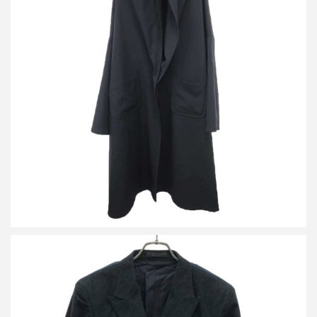
ヨウジヤマモト プリュスノアール 18AW ウールギャバジン ビッ
グコート
買取金額24,000円
詳しく見る