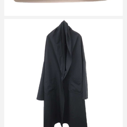
ヨウジヤマモト プリュスノアール 18AW ウールギャバジン ビッ
グコート
買取金額24,000円
詳しく見る