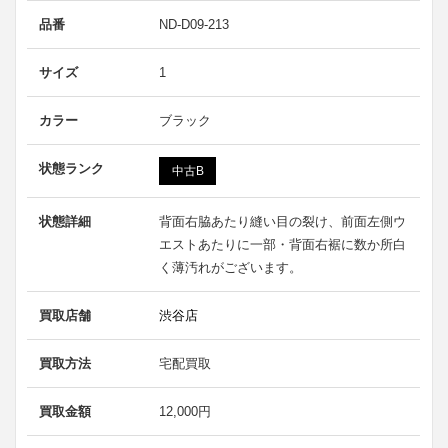
品番
ND-D09-213
サイズ
1
カラー
ブラック
状態ランク
中古B
状態詳細
背面右脇あたり縫い目の裂け、前面左側ウ
エストあたりに一部・背面右裾に数か所白
く薄汚れがございます。
買取店舗
渋谷店
買取方法
宅配買取
買取金額
12,000円