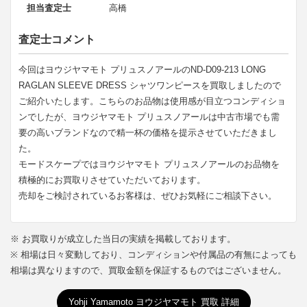
担当査定士
高橋
査定士コメント
今回はヨウジヤマモト プリュスノアールのND-D09-213 LONG
RAGLAN SLEEVE DRESS シャツワンピースを買取しましたので
ご紹介いたします。こちらのお品物は使用感が目立つコンディショ
ンでしたが、ヨウジヤマモト プリュスノアールは中古市場でも需
要の高いブランドなので精一杯の価格を提示させていただきまし
た。
モードスケープではヨウジヤマモト プリュスノアールのお品物を
積極的にお買取りさせていただいております。
売却をご検討されているお客様は、ぜひお気軽にご相談下さい。
※ お買取りが成立した当日の実績を掲載しております。
※ 相場は日々変動しており、コンディションや付属品の有無によっても
相場は異なりますので、買取金額を保証するものではございません。
Yohji Yamamoto ヨウジヤマモト 買取 詳細