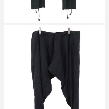
ヨウジヤマモト プールオム 23AW ウールギャバジンドレープパン
ツ
買取金額32,000円
詳しく見る