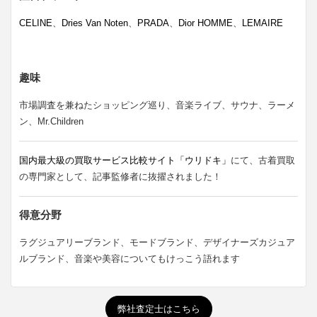
CELINE
、
Dries Van Noten
、
PRADA
、
Dior HOMME
、
LEMAIRE
趣味
市場調査を兼ねたショッピング巡り、音楽ライブ、サウナ、ラーメ
ン、Mr.Children
国内最大級の買取サービス比較サイト「ウリドキ」
にて、古着買取
の専門家として、記事監修者に抜擢されました！
得意分野
ラグジュアリーブランド、モードブランド、デザイナーズカジュア
ルブランド、音楽や美容についてもけっこう語れます
弊社査定士はこちら