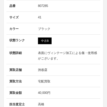
品番
807285
サイズ
41
カラー
ブラック
状態ランク
中古B
状態詳細
表面にヴィンテージ加工による傷・使用感
がございます。
買取店舗
渋谷店
買取方法
宅配買取
買取金額
40,000円
担当査定士
高橋