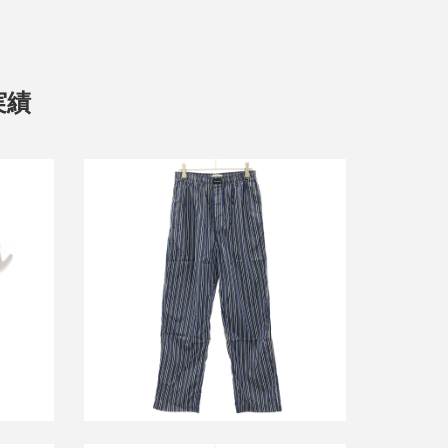
実績
rm キー
バレンシアガ ストライプパジャマパン
ツ 595222 TJM23
買取金額7,000円
詳しく見る