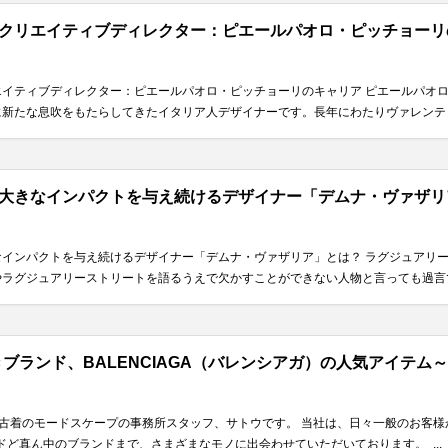
クリエイティブディレクター：ピエールパオロ・ピッチョーリ
エイティブディレクター：ピエールパオロ・ピッチョーリのキャリア ピエールパオ
新たな息吹をもたらしてきたイタリア人デザイナーです。長年にわたりヴァレンティノ
大きなインパクトを与え続けるデザイナー「デムナ・ヴァザリ
なインパクトを与え続けるデザイナー「デムナ・ヴァザリア」とは？ ラグジュアリ
ラグジュアリーストリートを語るうえで欠かすことができない人物と言っても過言では
ブランド、BALENCIAGA（バレンシアガ）の人気アイテム
ド古着のモードスケープの事務所スタッフ、サトウです。 当社は、日々一般のお客
ど真ん中のブランドまで、さまざまなモノに出会わせていただいております。 ...