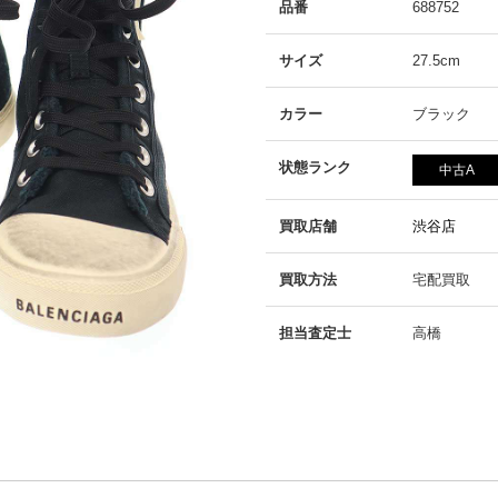
品番
688752
サイズ
27.5cm
カラー
ブラック
状態ランク
中古A
買取店舗
渋谷店
買取方法
宅配買取
担当査定士
高橋