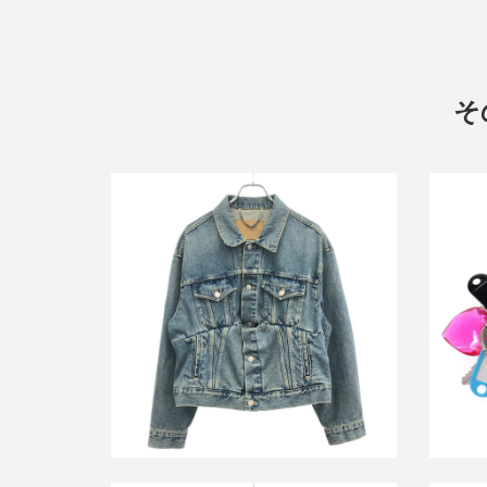
そ
バレンシアガ 16AW スウィングデニム
バレンシ
ジャケット 446443 TSB06
Ch
買取金額18,000円
詳しく見る