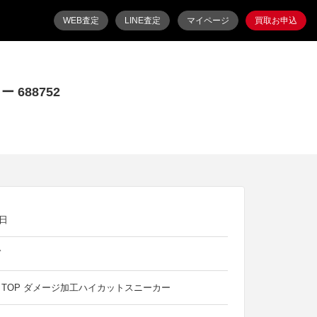
WEB査定
LINE査定
マイページ
買取お申込
 688752
6日
ガ
IGH TOP ダメージ加工ハイカットスニーカー