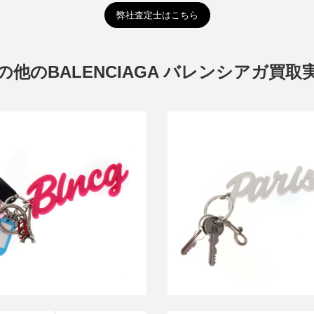
弊社査定士はこちら
の他のBALENCIAGA バレンシアガ買取
アガ Hourglass Soft Keyring
バレンシアガ Paris Keyring cha
arm マルチチャーム キーリング
リング
買取金額38,400円
買取金額18,000円
詳しく見る
詳しく見る