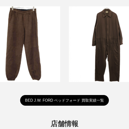
ォード 25AW Not Training ヌ
ベッドフォード 24SS Jumpsuit
レザートラックパンツ 25AW-B-
プスーツ 24SS-B-OL04
PT07
買取金額21,800円
買取金額30,000円
詳しく見る
詳しく見る
BED J.W. FORD ベッドフォード 買取実績一覧
店舗情報