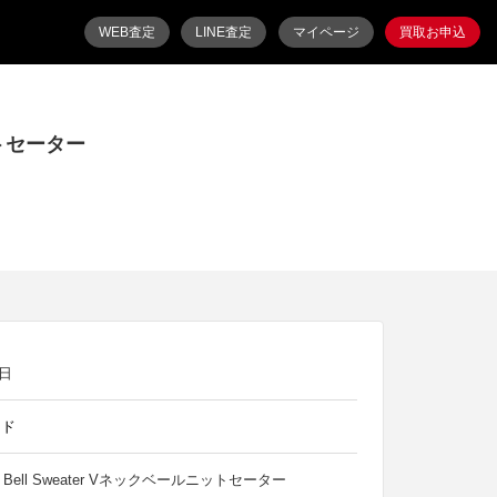
WEB査定
LINE査定
マイページ
買取お申込
ットセーター
6日
ード
eck Bell Sweater Vネックベールニットセーター