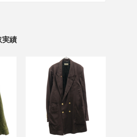
取実績
 ヘリン
ベッドフォード 24SS ピークドラペル
ダブルジャケット 24SS-B-JK01
詳しく見る