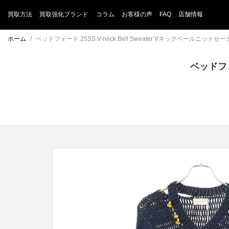
買取方法
買取強化ブランド
コラム
お客様の声
FAQ
店舗情報
ホーム
ベッドフォード 25SS V-neck Bell Sweater Vネックベールニッ
ベッドフォ