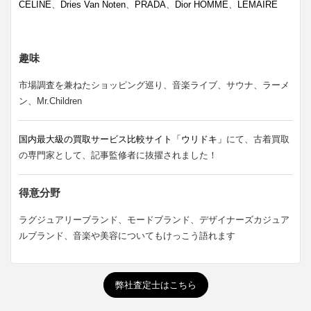
CELINE
、
Dries Van Noten
、
PRADA
、
Dior HOMME
、
LEMAIRE
趣味
市場調査を兼ねたショッピング巡り、音楽ライブ、サウナ、ラーメ
ン、Mr.Children
国内最大級の買取サービス比較サイト「ウリドキ」
にて、古着買取
の専門家として、記事監修者に抜擢されました！
得意分野
ラグジュアリーブランド、モードブランド、デザイナーズカジュア
ルブランド、音楽や美容についてもけっこう語れます
弊社査定士はこちら