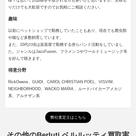
様々な思いでお品物を手放される方も多いかと思いますが、見積も
りだけでも大歓迎ですのでお気軽にご相談ください。
趣味
以前にペットショップで勤務していたこともあり、現在でも爬虫類
や猫など多数飼育しています。
また、10代の頃は楽器屋で勤務する傍らバンド活動をしていまし
た。ジャンルはJazzFusion、フラメンコやワールドミュージック等
を好んで聴きます。
得意分野
RickOwens、GUIDI、CAROL CHRISTIAN POEL、VISVIM、
NEIGHBORHOOD、WACKO MARIA 、ルードバイカーアメカジ
系、アルチザン系
弊社査定士はこちら
その他のBerluti ベルルッティ買取実