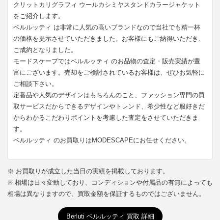
クリットカリグラフィ ウールカシミヤスタンドカラージャケット
をご紹介します。
ベルルッティ は非常に人気の高いブランドなので当社でも精一杯
の価格を提示させていただきました。お客様にもご納得いただき、
ご成約となりました。
モードスケープではベルルッティ のお品物の査定・販売実績が豊
富にございます。売却をご検討されているお客様は、ぜひお気軽に
ご相談下さい。
定番品や人気のデザインはもちろんのこと、ファッション専門の買
取サービスだからできるデザインやトレンド、希少性など服好きだ
からわかるこだわりポイントを考慮した査定をさせていただきま
す。
ベルルッティ のお買取りはMODESCAPEにお任せください。
※ お買取りが成立した当日の実績を掲載しております。
※ 相場は日々変動しており、コンディションや付属品の有無によっても
相場は異なりますので、買取金額を保証するものではございません。
Berluti ベルルッティ 買取 詳細