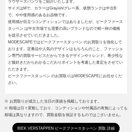
ラウザーズパンツをご紹介いたします。
サイズはMで、カラーはGrayish/グレー系、状態ランクは中古B
で、やや使用感のあるお品物です。
使用感が目立つコンディションではありましたが、ビークファース
タッペン は中古市場でも需要の高いブランドなので精一杯の価格
を提示させていただきました。
MODESCAPEではビークファースタッペン のお買取りを強化して
おります。定番品や人気のデザインはもちろんのこと、ファッショ
ン専門の買取サービスだからできるデザインやトレンド、希少性な
ど服好きだからわかるこだわりポイントを考慮した査定をさせてい
ただきます。
ビークファースタッペン のお買取りはMODESCAPEにお任せくだ
さい。
※ お買取りが成立した当日の実績を掲載しております。
※ 相場は日々変動しており、コンディションや付属品の有無によっても
相場は異なりますので、買取金額を保証するものではございません。
BIEK VERSTAPPEN ビークファースタッペン 買取 詳細