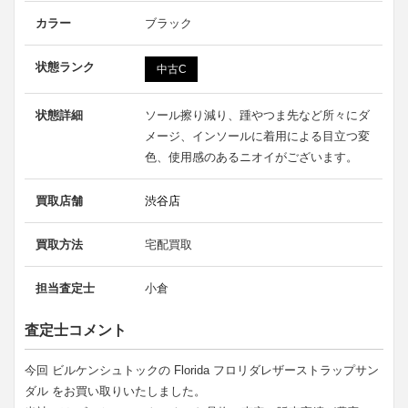
カラー
ブラック
状態ランク
中古C
状態詳細
ソール擦り減り、踵やつま先など所々にダ
メージ、インソールに着用による目立つ変
色、使用感のあるニオイがございます。
買取店舗
渋谷店
買取方法
宅配買取
担当査定士
小倉
査定士コメント
今回 ビルケンシュトックの Florida フロリダレザーストラップサン
ダル をお買い取りいたしました。