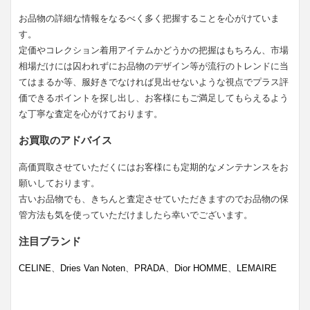
お品物の詳細な情報をなるべく多く把握することを心がけていま
す。
定価やコレクション着用アイテムかどうかの把握はもちろん、市場
相場だけには囚われずにお品物のデザイン等が流行のトレンドに当
てはまるか等、服好きでなければ見出せないような視点でプラス評
価できるポイントを探し出し、お客様にもご満足してもらえるよう
な丁寧な査定を心がけております。
お買取のアドバイス
高価買取させていただくにはお客様にも定期的なメンテナンスをお
願いしております。
古いお品物でも、きちんと査定させていただきますのでお品物の保
管方法も気を使っていただけましたら幸いでございます。
注目ブランド
CELINE
、
Dries Van Noten
、
PRADA
、
Dior HOMME
、
LEMAIRE