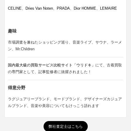
CELINE
、
Dries Van Noten
、
PRADA
、
Dior HOMME
、
LEMAIRE
趣味
市場調査を兼ねたショッピング巡り、音楽ライブ、サウナ、ラーメ
ン、Mr.Children
国内最大級の買取サービス比較サイト「ウリドキ」
にて、古着買取
の専門家として、記事監修者に抜擢されました！
得意分野
ラグジュアリーブランド、モードブランド、デザイナーズカジュア
ルブランド、音楽や美容についてもけっこう語れます
弊社査定士はこちら