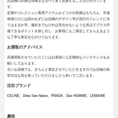
お品物の詳細な情報をなるべく多く把握することを心がけていま
す。
定価やコレクション着用アイテムかどうかの把握はもちろん、市場
相場だけには囚われずにお品物のデザイン等が流行のトレンドに当
てはまるか等、服好きでなければ見出せないような視点でプラス評
価できるポイントを探し出し、お客様にもご満足してもらえるよう
な丁寧な査定を心がけております。
お買取のアドバイス
高価買取させていただくにはお客様にも定期的なメンテナンスをお
願いしております。
古いお品物でも、きちんと査定させていただきますのでお品物の保
管方法も気を使っていただけましたら幸いでございます。
注目ブランド
CELINE
、
Dries Van Noten
、
PRADA
、
Dior HOMME
、
LEMAIRE
趣味