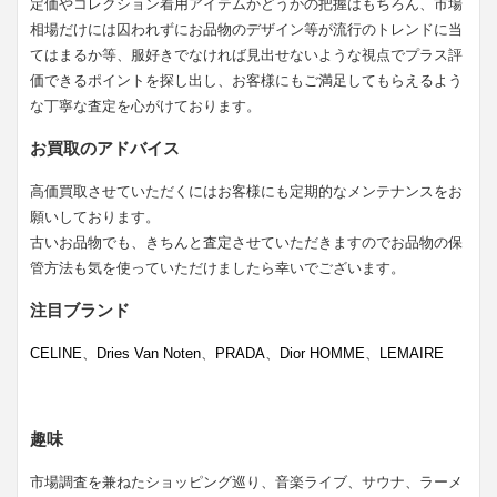
定価やコレクション着用アイテムかどうかの把握はもちろん、市場
相場だけには囚われずにお品物のデザイン等が流行のトレンドに当
てはまるか等、服好きでなければ見出せないような視点でプラス評
価できるポイントを探し出し、お客様にもご満足してもらえるよう
な丁寧な査定を心がけております。
お買取のアドバイス
高価買取させていただくにはお客様にも定期的なメンテナンスをお
願いしております。
古いお品物でも、きちんと査定させていただきますのでお品物の保
管方法も気を使っていただけましたら幸いでございます。
注目ブランド
CELINE
、
Dries Van Noten
、
PRADA
、
Dior HOMME
、
LEMAIRE
趣味
市場調査を兼ねたショッピング巡り、音楽ライブ、サウナ、ラーメ