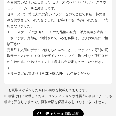
今回お買い取りいたしました セリーヌ の 2Y468670Q ルーズスウ
ェットパーカーをご紹介します。
セリーヌ は非常に人気の高いブランドなので当社でも精一杯の価
格を提示させていただきました。お客様にもご納得いただき、ご成
約となりました。
モードスケープでは セリーヌ のお品物の査定・販売実績が豊富に
ございます。売却をご検討されているお客様は、ぜひお気軽にご相
談下さい。
定番品や人気のデザインはもちろんのこと、ファッション専門の買
取サービスだからできるデザインやトレンド、希少性など服好きだ
からわかるこだわりポイントを考慮した査定をさせていただきま
す。
セリーヌ のお買取りはMODESCAPEにお任せください。
※ お買取りが成立した当日の実績を掲載しております。
※ 相場は日々変動しており、コンディションや付属品の有無によっても
相場は異なりますので、買取金額を保証するものではございません。
CELINE セリーヌ 買取 詳細