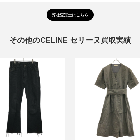
弊社査定士はこちら
その他のCELINE セリーヌ買取実績
ーヌ ディラン カットオフ ブーツ
セリーヌ フィービーファイロ 
ットデニムパンツ 2N583760D
ベルテッドラップワンピース 
買取金額21,600円
6AF9/326B
詳しく見る
詳しく見る