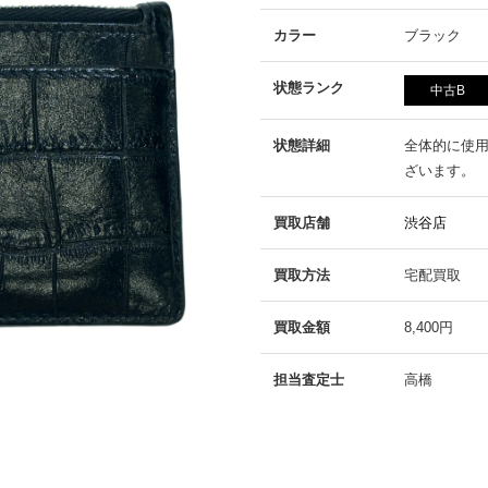
カラー
ブラック
状態ランク
中古B
状態詳細
全体的に使
ざいます。
買取店舗
渋谷店
買取方法
宅配買取
買取金額
8,400円
担当査定士
高橋