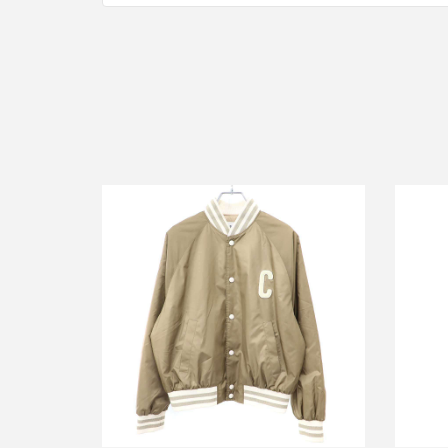
セリーヌ ナイロンロゴ テディジャケッ
セリ
ト 2W985905V.04CA
カ
買取金額84,000円
詳しく見る