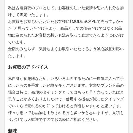
私は古着買取のプロとして、お客様の注いだ愛情や思い入れ分を加
味して査定いたします。
お買取をお持ちいただいたお客様に｢MODESCAPEで売ってよかっ
た｣と思っていただけるよう、商品としての価値だけではなくお品
物に込められたお客様の想いも汲み取って査定できるように心がけ
ています。
金額のみならず、気持ちよくお取引いただけるよう誠心誠意対応い
たします。
お買取のアドバイス
私自身が多趣味なため、いろいろ工面するために一度気に入って手
にしたものを手放した経験が多くございます。衣類やブランド品の
場合は特に、売却のタイミングとしてはもっと早く売っていればと
思うことが多くありましたので、使用する機会が減ったタイミング
でいくらで売れるのか知っておけると判断しやすいかと思います。
様々な思いでお品物を手放される方も多いかと思いますが、見積も
りだけでも大歓迎ですのでお気軽にご相談ください。
趣味