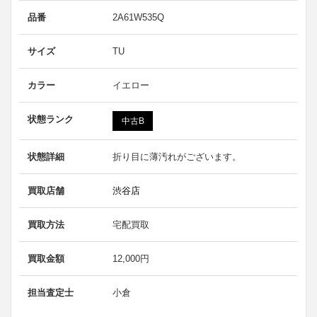
品番
2A61W535Q
サイズ
TU
カラー
イエロー
状態ランク
中古B
状態詳細
折り目に薄汚れがございます。
買取店舗
渋谷店
買取方法
宅配買取
買取金額
12,000円
担当査定士
小倉