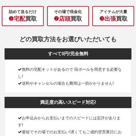
詰めて送るだけ
その場で現金化
アイテムが大量
❶宅配
買取
❷店頭
買取
❸出張
買取
どの買取方法をお選びいただいても
すべて0円!完全無料
無料の宅配キットがあるので 段ボールを用意する必要な
し!
送料やキャンセルの場合も費用は一切かかりません!
満足度の高いスピード対応!
お申込みからお支払いまでのスピードには定評がありま
す!
最短でその場でのお支払い!遅くてもご成約翌営業日にお