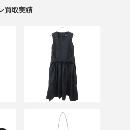
ソン買取実績
ソン
コムデギャルソンコムデギャルソン
ョートス
21AW ワンピース RH-A001
3
買取金額24,000円
詳しく見る