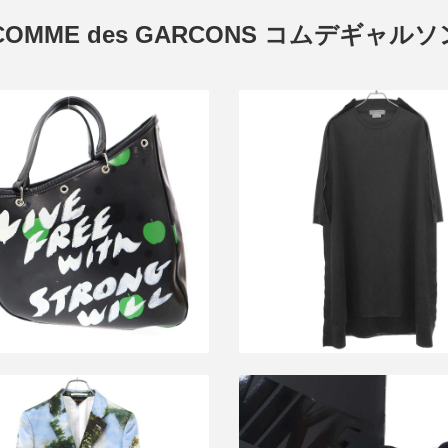
OMME des GARCONS コムデギャル
ギャルソン The Beatles LIVE
コムデギャルソンコムデギャル
 with STRONG WILL メッセージ
22AW フラット ドッキングシ
トートバッグ VZ-K250-051
リーブ ワンピース RJ-T01
買取金額36,000円
買取金額9,600円
詳しく見る
詳しく見る