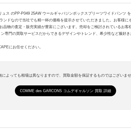
ス のPP-P049 25AW ウールギャバジンボックスプリーツワイドパンツ 
ブランドなので当社でも精一杯の価格を提示させていただきました。お客様に
のお品物の査定・販売実績が豊富にございます。売却をご検討されているお客
ョン専門の買取サービスだからできるデザインやトレンド、希少性など服好き
CAPEにお任せください。
有無によっても相場は異なりますので、買取金額を保証するものではございま
COMME des GARCONS コムデギャルソン 買取 詳細