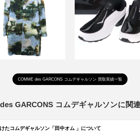
ャルソン 20SS Orlando シルク
ナイキ コムデギャルソンオムプ
グラフィックシングルコート
AIR MAX DOLCHE SP CDP 
買取金額14,400円
ー
詳しく見る
詳しく見る
COMME des GARCONS コムデギャルソン 買取実績一覧
 des GARCONS コムデギャルソンに
けたコムデギャルソン「田中オム 」について