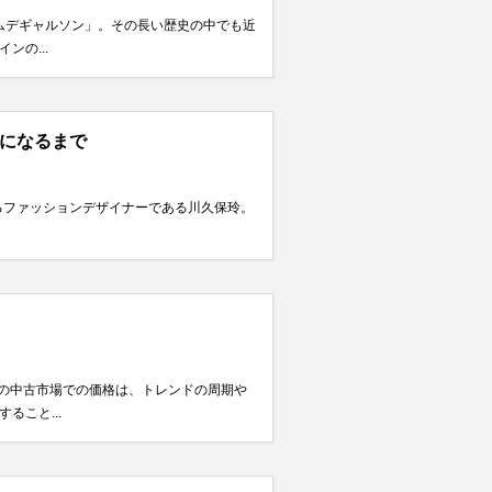
ムデギャルソン」。その長い歴史の中でも近
の...
ーになるまで
表するファッションデザイナーである川久保玲。
ムの中古市場での価格は、トレンドの周期や
こと...