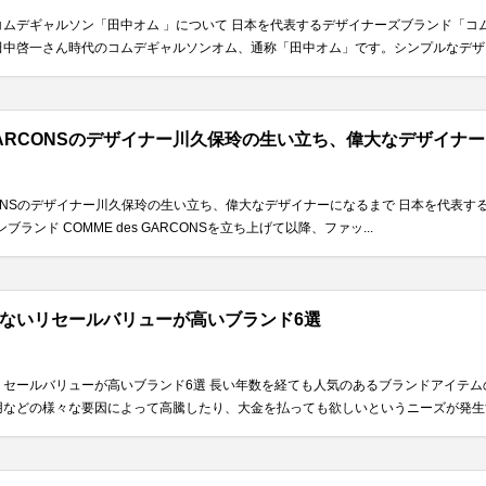
ムデギャルソン「田中オム 」について 日本を代表するデザイナーズブランド「コ
中啓一さん時代のコムデギャルソンオム、通称「田中オム」です。シンプルなデザイン
s GARCONSのデザイナー川久保玲の生い立ち、偉大なデザイナ
GARCONSのデザイナー川久保玲の生い立ち、偉大なデザイナーになるまで 日本を代
ブランド COMME des GARCONSを立ち上げて以降、ファッ...
ないリセールバリューが高いブランド6選
リセールバリューが高いブランド6選 長い年数を経ても人気のあるブランドアイテ
などの様々な要因によって高騰したり、大金を払っても欲しいというニーズが発生する