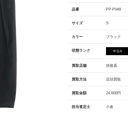
品番
PP-P049
サイズ
S
カラー
ブラック
状態ランク
中古A
買取店舗
渋谷店
買取方法
店頭買取
買取金額
24,000円
担当査定士
小倉