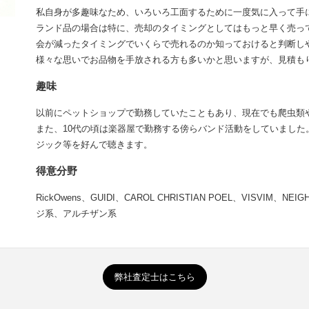
私自身が多趣味なため、いろいろ工面するために一度気に入って手
ランド品の場合は特に、売却のタイミングとしてはもっと早く売っ
会が減ったタイミングでいくらで売れるのか知っておけると判断し
様々な思いでお品物を手放される方も多いかと思いますが、見積も
趣味
以前にペットショップで勤務していたこともあり、現在でも爬虫類
また、10代の頃は楽器屋で勤務する傍らバンド活動をしていました。ジ
ジック等を好んで聴きます。
得意分野
RickOwens、GUIDI、CAROL CHRISTIAN POEL、VISVIM、
ジ系、アルチザン系
弊社査定士はこちら