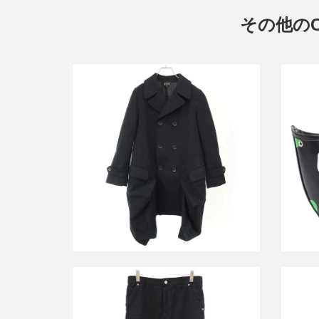
その他のC
コムデ
コムデギャルソン 23AW ウールメルト
FREE
ン パテッドコート GL-C002
買取金額48,000円
詳しく見る
アイ ジュンヤワタナベ カーハート