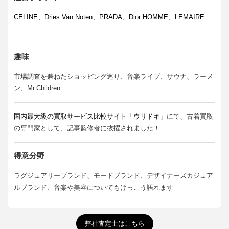
CELINE
、
Dries Van Noten
、
PRADA
、
Dior HOMME
、
LEMAIRE
趣味
市場調査を兼ねたショッピング巡り、音楽ライブ、サウナ、ラーメ
ン、Mr.Children
国内最大級の買取サービス比較サイト「ウリドキ」
にて、古着買取
の専門家として、記事監修者に抜擢されました！
得意分野
ラグジュアリーブランド、モードブランド、デザイナーズカジュア
ルブランド、音楽や美容についてもけっこう語れます
弊社査定士はこちら