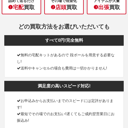
詰めて送るだけ
その場で現金化
アイテムが大量
❶宅配
買取
❷店頭
買取
❸出張
買取
どの買取方法をお選びいただいても
すべて0円!完全無料
無料の宅配キットがあるので 段ボールを用意する必要な
し!
送料やキャンセルの場合も費用は一切かかりません!
満足度の高いスピード対応!
お申込みからお支払いまでのスピードには定評がありま
す!
最短でその場でのお支払い!遅くてもご成約翌営業日にお
振込み!