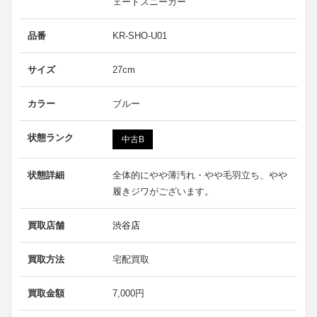
ェードスニーカー
品番
KR-SHO-U01
サイズ
27cm
カラー
ブルー
状態ランク
中古B
状態詳細
全体的にやや薄汚れ・やや毛羽立ち、やや
履きジワがございます。
買取店舗
渋谷店
買取方法
宅配買取
買取金額
7,000円