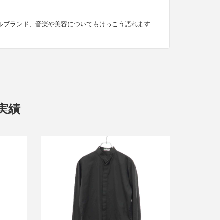
ルブランド、音楽や美容についてもけっこう語れます
取実績
IP
ダメージコ
ディオールオム 2003AW ラスター スタ
ンドカラーシャツ 3HH1051313
詳しく見る