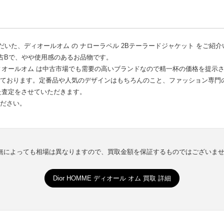
だいた、ディオールオム の ナローラペル 2Bテーラードジャケット をご紹
中古Bで、やや使用感のあるお品物です。
オールオム は中古市場でも需要の高いブランドなので精一杯の価格を提示
強化しております。定番品や人気のデザインはもちろんのこと、ファッション専
た査定をさせていただきます。
ください。
有無によっても相場は異なりますので、買取金額を保証するものではございま
Dior HOMME ディオール オム 買取 詳細