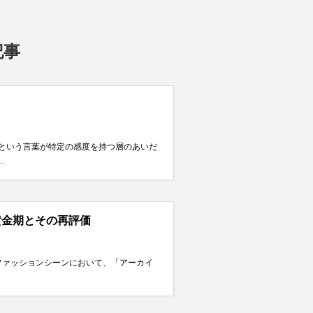
記事
アという言葉が特定の感度を持つ層のあいだ
.
meの黄金期とその再評価
価 昨今のファッションシーンにおいて、「アーカイ