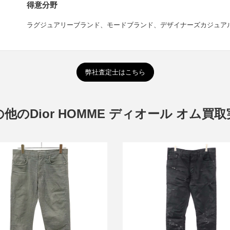
得意分野
ラグジュアリーブランド、モードブランド、デザイナーズカジュア
弊社査定士はこちら
他のDior HOMME ディオール オム買
ディオールオム 2004SS STR
オールオム スリムデニムパンツ
Destroyed Jeans デストロイ
買取金額7,000円
ーティング デニムパンツ
買取金額350,000円
詳しく見る