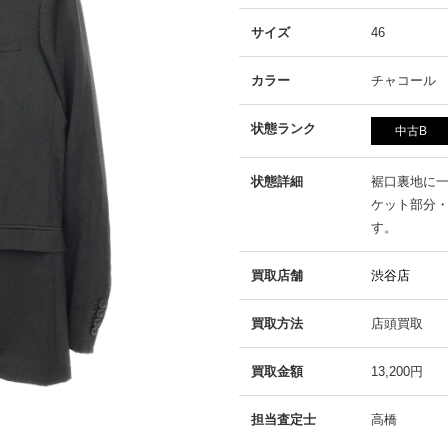
サイズ
46
カラー
チャコール
状態ランク
中古B
状態詳細
裾口裏地に
ケット部分
す。
買取店舗
渋谷店
買取方法
店頭買取
買取金額
13,200円
担当査定士
高橋