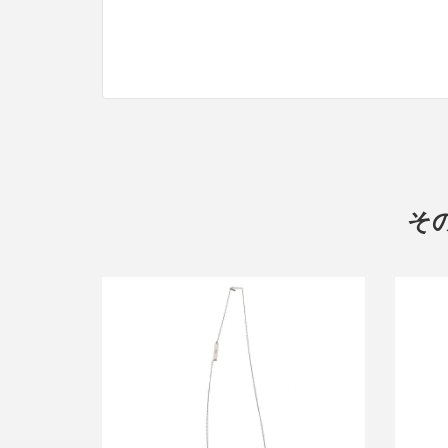
その
ディオールオム PARISプレートネック
ディ
レス
詳しく見る