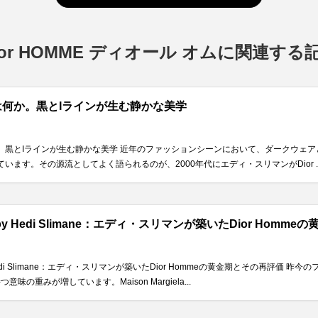
ior HOMME ディオール オムに関連する
何か。黒とIラインが生む静かな美学
。黒とIラインが生む静かな美学 近年のファッションシーンにおいて、ダークウェ
います。その源流としてよく語られるのが、2000年代にエディ・スリマンがDior ..
e by Hedi Slimane：エディ・スリマンが築いたDior Hom
by Hedi Slimane：エディ・スリマンが築いたDior Hommeの黄金期とその再評
味の重みが増しています。Maison Margiela...