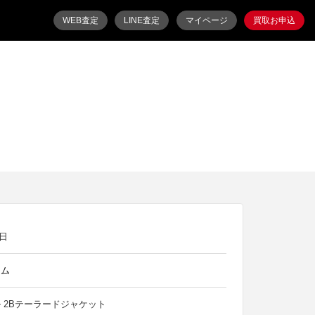
WEB査定
LINE査定
マイページ
買取お申込
8日
オム
 2Bテーラードジャケット