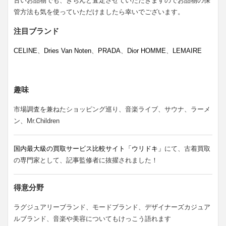
古いお品物でも、きちんと査定させていただきますのでお品物の保
管方法も気を使っていただけましたら幸いでございます。
注目ブランド
CELINE
、
Dries Van Noten
、
PRADA
、
Dior HOMME
、
LEMAIRE
趣味
市場調査を兼ねたショッピング巡り、音楽ライブ、サウナ、ラーメ
ン、Mr.Children
国内最大級の買取サービス比較サイト「ウリドキ」
にて、古着買取
の専門家として、記事監修者に抜擢されました！
得意分野
ラグジュアリーブランド、モードブランド、デザイナーズカジュア
ルブランド、音楽や美容についてもけっこう語れます