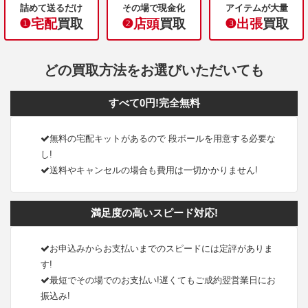
詰めて送るだけ
その場で現金化
アイテムが大量
❶宅配
買取
❷店頭
買取
❸出張
買取
どの買取方法をお選びいただいても
すべて0円!完全無料
無料の宅配キットがあるので 段ボールを用意する必要な
し!
送料やキャンセルの場合も費用は一切かかりません!
満足度の高いスピード対応!
お申込みからお支払いまでのスピードには定評がありま
す!
最短でその場でのお支払い!遅くてもご成約翌営業日にお
振込み!