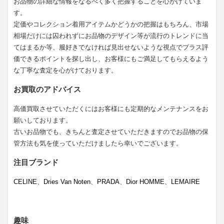
お品物の詳細な情報をなるべく多く把握することを心がけていま
す。
定価やコレクション着用アイテムかどうかの把握はもちろん、市場
相場だけには囚われずにお品物のデザイン等が流行のトレンドに当
てはまるか等、服好きでなければ見出せないような視点でプラス評
価できるポイントを探し出し、お客様にもご満足してもらえるよう
な丁寧な査定を心がけております。
お買取のアドバイス
高価買取させていただくにはお客様にも定期的なメンテナンスをお
願いしております。
古いお品物でも、きちんと査定させていただきますのでお品物の保
管方法も気を使っていただけましたら幸いでございます。
注目ブランド
CELINE
、
Dries Van Noten
、
PRADA
、
Dior HOMME
、
LEMAIRE
趣味