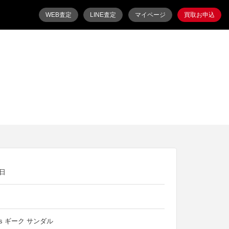
WEB査定
LINE査定
マイページ
買取お申込
2日
dals ギーク サンダル