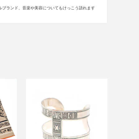
ルブランド、音楽や美容についてもけっこう語れます
ndana
エルメス TUAREG GM トゥアレグGM
シルバーバングルブレスレット
買取金額150,000円
詳しく見る