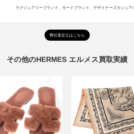
ラグジュアリーブランド、モードブランド、デザイナーズカジュア
弊社査定士はこちら
その他のHERMES エルメス買取実績
メス オランムートンファーサンダ
エルメス 26SS Etriers Remix ba
ル
55 鐙・シルクバンダナ
買取金額12,000円
買取金額20,400円
詳しく見る
詳しく見る