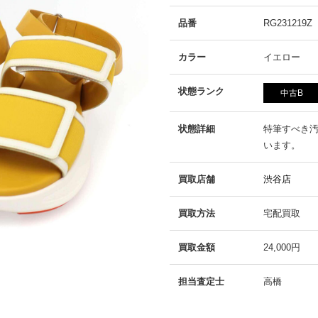
品番
RG231219Z
カラー
イエロー
状態ランク
中古B
状態詳細
特筆すべき
います。
買取店舗
渋谷店
買取方法
宅配買取
買取金額
24,000円
担当査定士
高橋