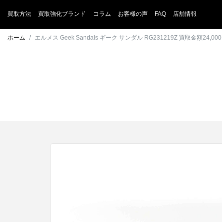
買取方法
買取強化ブランド
コラム
お客様の声
FAQ
店舗情報
ホーム
エルメス Geek Sandals ギーク サンダル RG231219Z 買取金額24