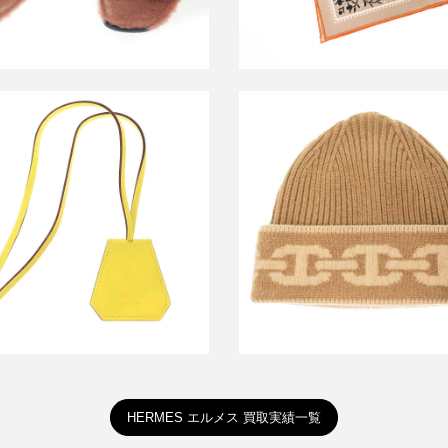
エルメス Heaven Chaine D’anc
ス ハットクリップ カピュシーヌ
ーヌ・ダンクル ジャガードカシ
買取金額30,000円
ットキャップ
買取金額26,400円
詳しく見る
詳しく見る
HERMES エルメス 買取実績一覧