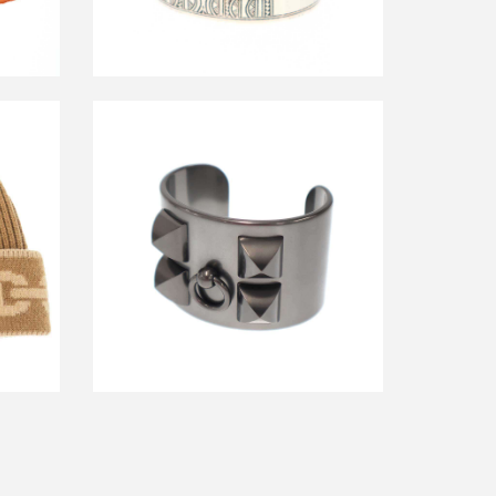
re シェ
エルメス Collier de Chien Noir Bracelet
ミヤニ
コリエドシアン バングル ブレスレット
買取金額26,400円
詳しく見る