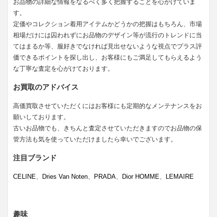
お品物の詳細な情報をなるべく多く把握することを心がけていま
す。
定価やコレクション着用アイテムかどうかの把握はもちろん、市場
相場だけには囚われずにお品物のデザイン等が流行のトレンドに当
てはまるか等、服好きでなければ見出せないような視点でプラス評
価できるポイントを探し出し、お客様にもご満足してもらえるよう
な丁寧な査定を心がけております。
お買取のアドバイス
高価買取させていただくにはお客様にも定期的なメンテナンスをお
願いしております。
古いお品物でも、きちんと査定させていただきますのでお品物の保
管方法も気を使っていただけましたら幸いでございます。
注目ブランド
CELINE
、
Dries Van Noten
、
PRADA
、
Dior HOMME
、
LEMAIRE
趣味