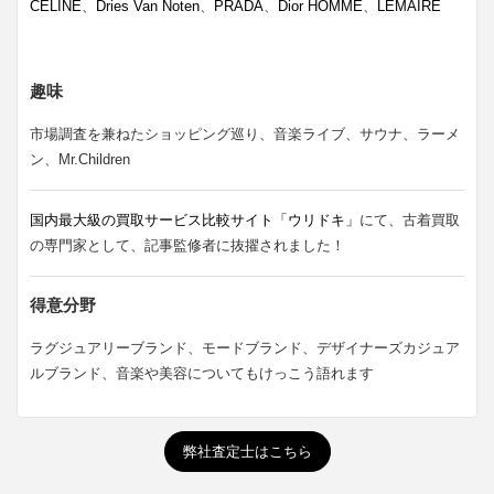
CELINE
、
Dries Van Noten
、
PRADA
、
Dior HOMME
、
LEMAIRE
趣味
市場調査を兼ねたショッピング巡り、音楽ライブ、サウナ、ラーメ
ン、Mr.Children
国内最大級の買取サービス比較サイト「ウリドキ」
にて、古着買取
の専門家として、記事監修者に抜擢されました！
得意分野
ラグジュアリーブランド、モードブランド、デザイナーズカジュア
ルブランド、音楽や美容についてもけっこう語れます
弊社査定士はこちら