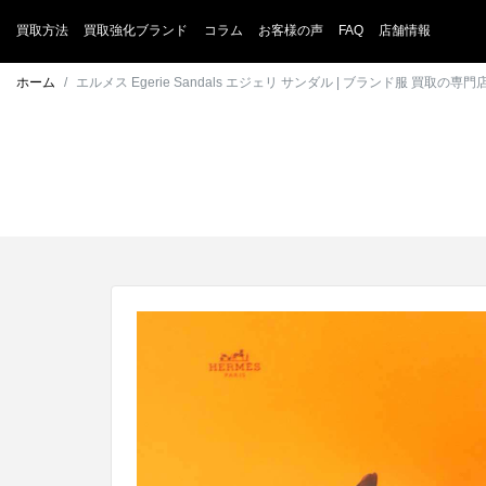
買取方法
買取強化ブランド
コラム
お客様の声
FAQ
店舗情報
ホーム
エルメス Egerie Sandals エジェリ サンダル | ブランド服 買取の専