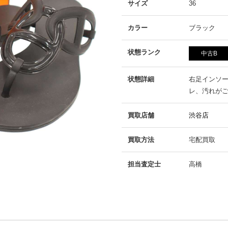
サイズ
36
カラー
ブラック
状態ランク
中古B
状態詳細
右足インソ
レ、汚れが
買取店舗
渋谷店
買取方法
宅配買取
担当査定士
高橋