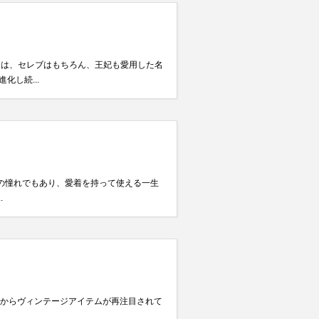
には、セレブはもちろん、王妃も愛用した名
し続...
性の憧れでもあり、愛着を持って使える一生
.
行からヴィンテージアイテムが再注目されて