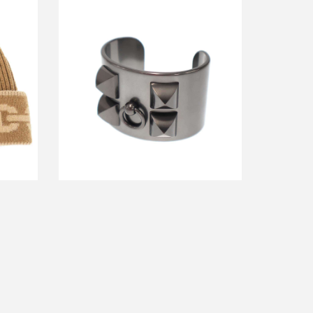
re シェ
エルメス Collier de Chien Noir Bracelet
ミヤニ
コリエドシアン バングル ブレスレット
買取金額26,400円
詳しく見る