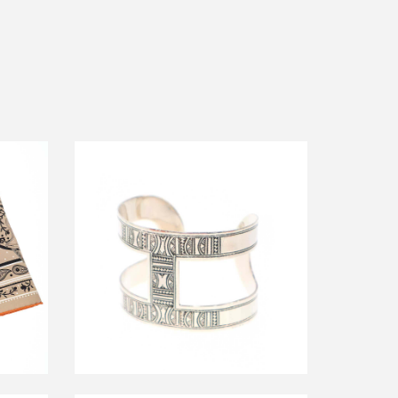
ndana
エルメス TUAREG GM トゥアレグGM
シルバーバングルブレスレット
買取金額150,000円
詳しく見る