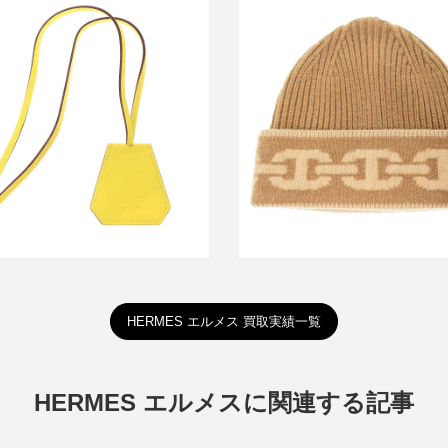
エルメス Heaven Chaine D’anc
ス ハットクリップ カピュシーヌ
ーヌ・ダンクル ジャガードカシ
買取金額30,000円
ットキャップ
買取金額26,400円
詳しく見る
詳しく見る
HERMES エルメス 買取実績一覧
HERMES エルメスに関連する記事