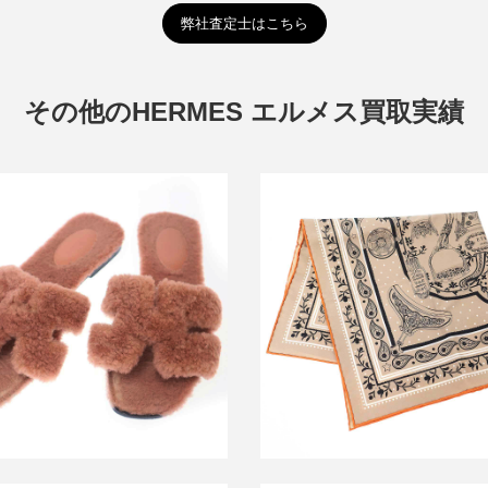
弊社査定士はこちら
その他のHERMES エルメス買取実績
メス オランムートンファーサンダ
エルメス 26SS Etriers Remix ba
ル
55 鐙・シルクバンダナ
買取金額12,000円
買取金額20,400円
詳しく見る
詳しく見る