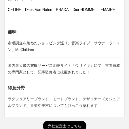
CELINE
、
Dries Van Noten
、
PRADA
、
Dior HOMME
、
LEMAIRE
趣味
市場調査を兼ねたショッピング巡り、音楽ライブ、サウナ、ラーメ
ン、Mr.Children
国内最大級の買取サービス比較サイト「ウリドキ」
にて、古着買取
の専門家として、記事監修者に抜擢されました！
得意分野
ラグジュアリーブランド、モードブランド、デザイナーズカジュア
ルブランド、音楽や美容についてもけっこう語れます
弊社査定士はこちら