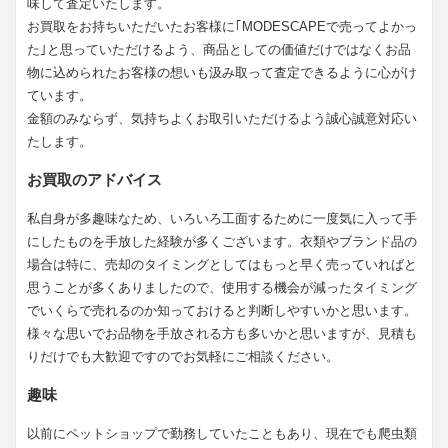
味して査定いたします。
お買取をお持ちいただいたお客様に｢MODESCAPEで売ってよかっ
た｣と思っていただけるよう、商品としての価値だけではなくお品
物に込められたお客様の想いも汲み取って査定できるように心がけ
ています。
金額のみならず、気持ちよくお取引いただけるよう誠心誠意対応い
たします。
お買取のアドバイス
私自身が多趣味なため、いろいろ工面するために一度気に入って手
にしたものを手放した経験が多くございます。衣類やブランド品の
場合は特に、売却のタイミングとしてはもっと早く売っていればと
思うことが多くありましたので、使用する機会が減ったタイミング
でいくらで売れるのか知っておけると判断しやすいかと思います。
様々な思いでお品物を手放される方も多いかと思いますが、見積も
りだけでも大歓迎ですのでお気軽にご相談ください。
趣味
以前にペットショップで勤務していたこともあり、現在でも爬虫類