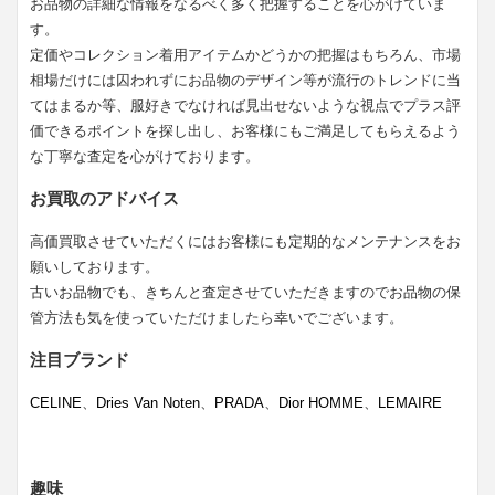
お品物の詳細な情報をなるべく多く把握することを心がけていま
す。
定価やコレクション着用アイテムかどうかの把握はもちろん、市場
相場だけには囚われずにお品物のデザイン等が流行のトレンドに当
てはまるか等、服好きでなければ見出せないような視点でプラス評
価できるポイントを探し出し、お客様にもご満足してもらえるよう
な丁寧な査定を心がけております。
お買取のアドバイス
高価買取させていただくにはお客様にも定期的なメンテナンスをお
願いしております。
古いお品物でも、きちんと査定させていただきますのでお品物の保
管方法も気を使っていただけましたら幸いでございます。
注目ブランド
CELINE
、
Dries Van Noten
、
PRADA
、
Dior HOMME
、
LEMAIRE
趣味