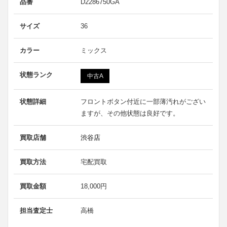
品番
D2286750GA
サイズ
36
カラー
ミックス
状態ランク
中古A
状態詳細
フロントボタン付近に一部薄汚れがござい
ますが、その他状態は良好です。
買取店舗
渋谷店
買取方法
宅配買取
買取金額
18,000円
担当査定士
高橋