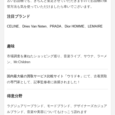
古いお品物でも、きちんと査定させていただきますのでお品物の保
管方法も気を使っていただけましたら幸いでございます。
注目ブランド
CELINE
、
Dries Van Noten
、
PRADA
、
Dior HOMME
、
LEMAIRE
趣味
市場調査を兼ねたショッピング巡り、音楽ライブ、サウナ、ラーメ
ン、Mr.Children
国内最大級の買取サービス比較サイト「ウリドキ」
にて、古着買取
の専門家として、記事監修者に抜擢されました！
得意分野
ラグジュアリーブランド、モードブランド、デザイナーズカジュア
ルブランド、音楽や美容についてもけっこう語れます