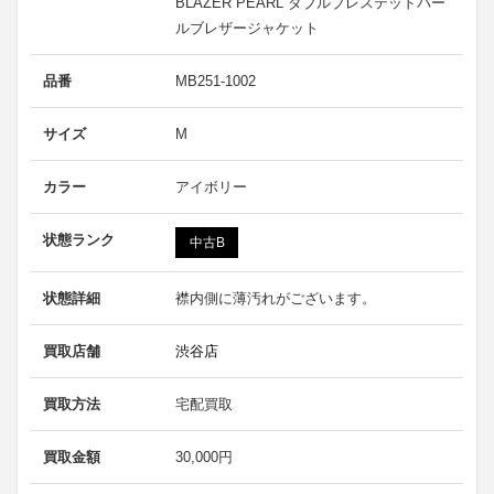
BLAZER PEARL ダブルブレステッドパー
ルブレザージャケット
品番
MB251-1002
サイズ
M
カラー
アイボリー
状態ランク
中古B
状態詳細
襟内側に薄汚れがございます。
買取店舗
渋谷店
買取方法
宅配買取
買取金額
30,000円