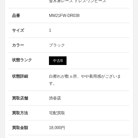
金木犀レース ドレスワンピース
品番
MM21FW-DR038
サイズ
1
カラー
ブラック
状態ランク
中古B
状態詳細
白擦れが数ヵ所、やや着用感がございま
す。
買取店舗
渋谷店
買取方法
宅配買取
買取金額
18,000円