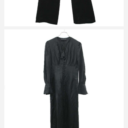
マメ クロゴウチ Basic Silk Multi Buttoned Dress シルクワンピー
ス MK01-DR00403
買取金額30,000円
詳しく見る