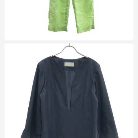
マメ クロゴウチ 24AW Wool Flannel Plunge Top ウールフランネ
ルトップス MM24FW-SH087
買取金額18,000円
詳しく見る