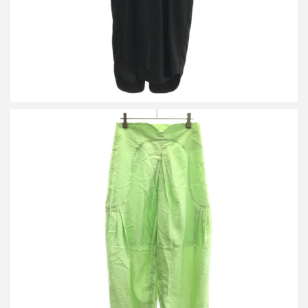
マメ クロゴウチ 25SS Volume Tack High Waisted Wide Trousers
ボリュームタックハイウエストワイドトラウザーズパンツ
MM25SS-PT050
買取金額14,400円
詳しく見る