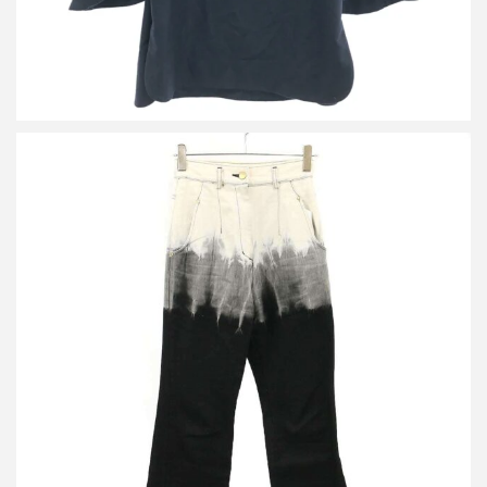
マメ クロゴウチ 24AW Gradient Dye Flare Jeans グラデーション
ダイフレアデニムパンツ MM24FW-PY069
買取金額32,400円
詳しく見る