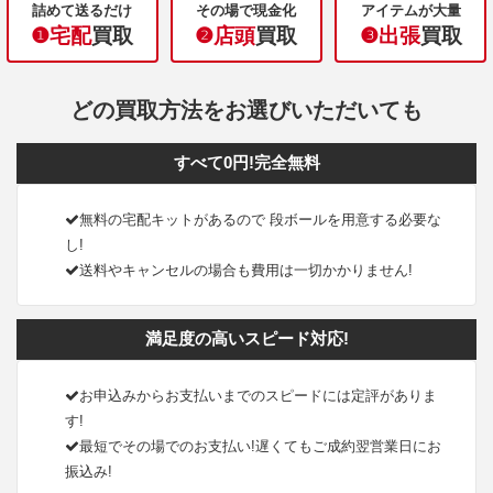
詰めて送るだけ
その場で現金化
アイテムが大量
❶宅配
買取
❷店頭
買取
❸出張
買取
どの買取方法をお選びいただいても
すべて0円!完全無料
無料の宅配キットがあるので 段ボールを用意する必要な
し!
送料やキャンセルの場合も費用は一切かかりません!
満足度の高いスピード対応!
お申込みからお支払いまでのスピードには定評がありま
す!
最短でその場でのお支払い!遅くてもご成約翌営業日にお
振込み!