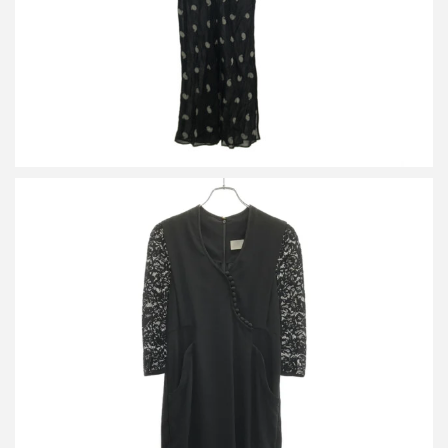
マメ クロゴウチ 16AW Lace Sleeve Dress レーススリーブドレス
MM16AW-DR07
買取金額14,400円
詳しく見る