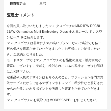
担当査定士
三宅
査定士コメント
今回お買い取りいたしましたマメ クロゴウチのMM21FW-DR038
21AW Osmanthus Motif Embroidery Dress 金木犀レース ドレスワ
ンピース をご紹介します。
マメ クロゴウチは非常に人気の高いブランドなので当社でも精一
杯の価格を提示させていただきました。お客様にもご納得いただ
き、ご成約となりました。
モードスケープではマメ クロゴウチのお品物の査定・販売実績が
豊富にございます。売却をご検討されているお客様は、ぜひお気軽
にご相談下さい。
定番品や人気のデザインはもちろんのこと、ファッション専門の買
取サービスだからできるデザインやトレンド、希少性など服好きだ
からわかるこだわりポイントを考慮した査定をさせていただきま
す。
マメ クロゴウチのお買取りはMODESCAPEにお任せください。