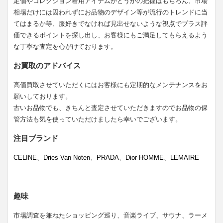
定価やコレクション着用アイテムかどうかの把握はもちろん、市場
相場だけには囚われずにお品物のデザイン等が流行のトレンドに当
てはまるか等、服好きでなければ見出せないような視点でプラス評
価できるポイントを探し出し、お客様にもご満足してもらえるよう
な丁寧な査定を心がけております。
お買取のアドバイス
高価買取させていただくにはお客様にも定期的なメンテナンスをお
願いしております。
古いお品物でも、きちんと査定させていただきますのでお品物の保
管方法も気を使っていただけましたら幸いでございます。
注目ブランド
CELINE
、
Dries Van Noten
、
PRADA
、
Dior HOMME
、
LEMAIRE
趣味
市場調査を兼ねたショッピング巡り、音楽ライブ、サウナ、ラーメ