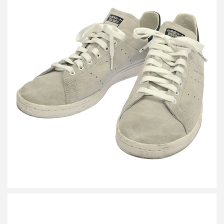
アディダス エブリワン Stan Smith Decon スタンスミス スニーカ
ー JQ2120
買取金額9,600円
詳しく見る